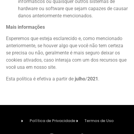
informáticos ou quaisquer outros sistemas de
hardware ou software que sejam capazes de causar
danos anteriormente mencionados.
Mais informações
Esperemos que esteja esclarecido e, como mencionado
anteriormente, se houver algo que você não tem certeza
se precisa ou não, geralmente é mais seguro deixar os
cookies ativados, caso interaja com um dos recursos que
você usa em nosso site.
Esta política é efetiva a partir de
julho
/
2021
.
Política de Privacidade
Termos de Uso