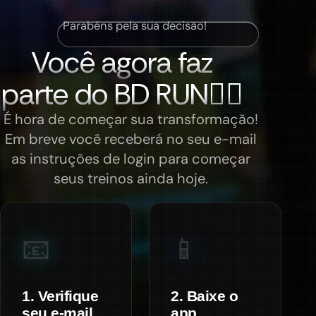
Parabéns pela sua decisão!
Você agora faz
parte do BD RUN🏃‍♂️
É hora de começar sua transformação!
Em breve você receberá no seu e-mail
as instruções de login para começar
seus treinos ainda hoje.
📧
📱
1. Verifique
2. Baixe o
seu e-mail
app