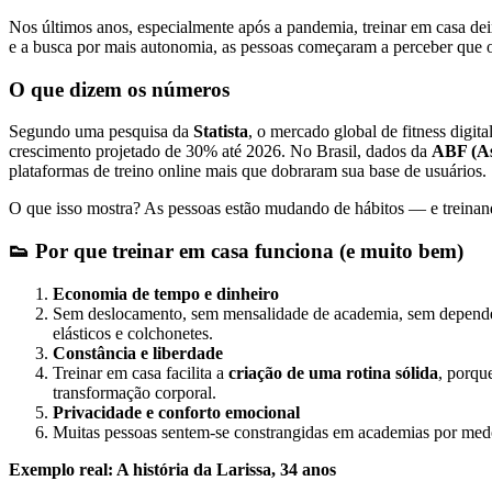
Nos últimos anos, especialmente após a pandemia, treinar em casa de
e a busca por mais autonomia, as pessoas começaram a perceber que o 
O que dizem os números
Segundo uma pesquisa da
Statista
, o mercado global de fitness digit
crescimento projetado de 30% até 2026. No Brasil, dados da
ABF (As
plataformas de treino online mais que dobraram sua base de usuários.
O que isso mostra? As pessoas estão mudando de hábitos — e treinand
👟
Por que treinar em casa funciona (e muito bem)
Economia de tempo e dinheiro
Sem deslocamento, sem mensalidade de academia, sem depender 
elásticos e colchonetes.
Constância e liberdade
Treinar em casa facilita a
criação de uma rotina sólida
, porqu
transformação corporal.
Privacidade e conforto emocional
Muitas pessoas sentem-se constrangidas em academias por medo d
Exemplo real: A história da Larissa, 34 anos