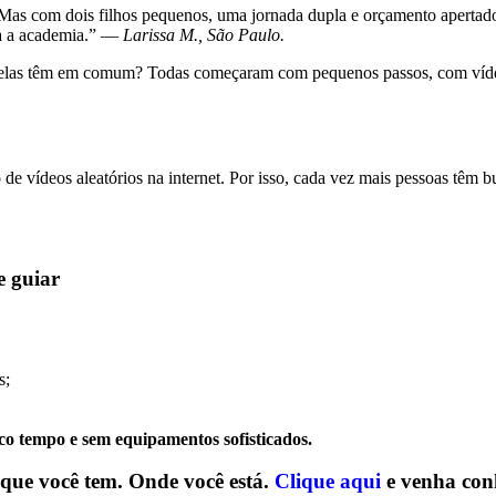
as com dois filhos pequenos, uma jornada dupla e orçamento apertado,
ara a academia.” —
Larissa M., São Paulo.
 elas têm em comum? Todas começaram com pequenos passos, com vídeos s
o de vídeos aleatórios na internet. Por isso, cada vez mais pessoas têm
e guiar
s;
o tempo e sem equipamentos sofisticados.
que você tem. Onde você está.
Clique aqui
e venha con