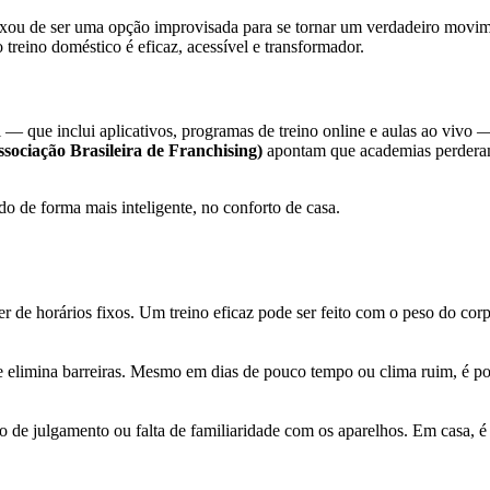
ixou de ser uma opção improvisada para se tornar um verdadeiro movime
treino doméstico é eficaz, acessível e transformador.
al — que inclui aplicativos, programas de treino online e aulas ao vivo
sociação Brasileira de Franchising)
apontam que academias perdera
o de forma mais inteligente, no conforto de casa.
de horários fixos. Um treino eficaz pode ser feito com o peso do cor
e elimina barreiras. Mesmo em dias de pouco tempo ou clima ruim, é pos
e julgamento ou falta de familiaridade com os aparelhos. Em casa, é po