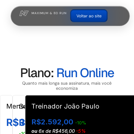
Voltar ao site
Plano:
Run Online
Quanto mais longa sua assinatura, mais você
economiza
Mensal
Semestral
Treinador João Paulo
R$310,00
R$1.674,00
R$2.592,00
-10%
ou
6x de R$456,00
-5%
-10%