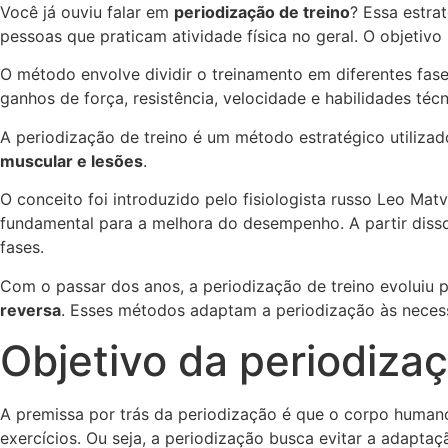
Você já ouviu falar em
periodização de treino
? Essa estra
pessoas que praticam atividade física no geral. O objeti
O método envolve dividir o treinamento em diferentes fas
ganhos de força, resistência, velocidade e habilidades téc
A periodização de treino é um método estratégico utiliza
muscular e lesões
.
O conceito foi introduzido pelo fisiologista russo Leo Ma
fundamental para a melhora do desempenho. A partir disso
fases.
Com o passar dos anos, a periodização de treino evoluiu 
reversa
. Esses métodos adaptam a periodização às necess
Objetivo da periodizaç
A premissa por trás da periodização é que o corpo human
exercícios. Ou seja, a periodização busca evitar a adapta