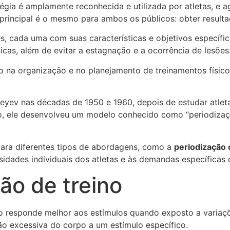
tégia é amplamente reconhecida e utilizada por atletas, e 
vo principal é o mesmo para ambos os públicos: obter resu
es, cada uma com suas características e objetivos específ
nicas, além de evitar a estagnação e a ocorrência de lesões
do na organização e no planejamento de treinamentos físic
tveyev nas décadas de 1950 e 1960, depois de estudar atlet
, ele desenvolveu um modelo conhecido como “periodização
para diferentes tipos de abordagens, como a
periodização 
idades individuais dos atletas e às demandas específicas
ão de treino
o responde melhor aos estímulos quando exposto a variaçõ
ção excessiva do corpo a um estímulo específico.